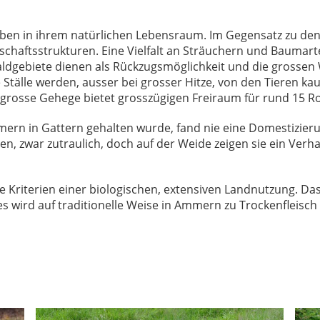
en in ihrem natürlichen Lebensraum. Im Gegensatz zu den 
haftsstrukturen. Eine Vielfalt an Sträuchern und Baumar
Waldgebiete dienen als Rückzugsmöglichkeit und die grosse
tälle werden, ausser bei grosser Hitze, von den Tieren kau
 grosse Gehege bietet grosszügigen Freiraum für rund 15 Ro
ern in Gattern gehalten wurde, fand nie eine Domestizier
nen, zwar zutraulich, doch auf der Weide zeigen sie ein Verh
e Kriterien einer biologischen, extensiven Landnutzung. Da
es wird auf traditionelle Weise in Ammern zu Trockenfleisch 