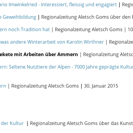
o Imwinkelried - Interessiert, fleissig und engagiert
|
Regi
he Geweihbildung
|
Regionalzeitung Aletsch Goms über den P
ern noch Tradition hat
| Regionalzeitung Aletsch Goms | 10.
etwas andere Winterarbeit von Karolin Wirthner
| Regionalze
Fekete mit Arbeiten über Ammern
| Regionalzeitung Alet
: Seltene Nutztiere der Alpen - 7000 Jahre geprägte Kult
ern
| Regionalzeitung Aletsch Goms
|
30. Januar 2015
 der Kultur
|
Regionalzeitung Aletsch Goms über das Kun