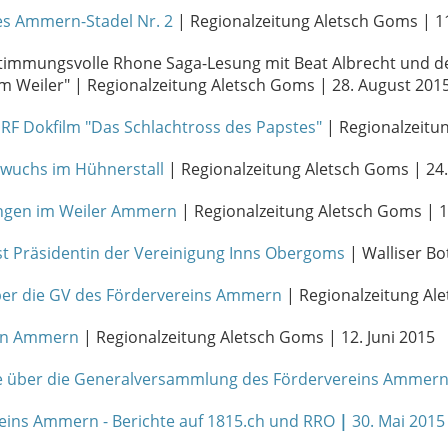
es Ammern-Stadel Nr. 2
| Regionalzeitung Aletsch Goms | 
timmungsvolle Rhone Saga-Lesung mit Beat Albrecht und d
m Weiler" | Regionalzeitung Aletsch Goms | 28. August 201
RF Dokfilm "Das Schlachtross des Papstes"
| Regionalzeitu
hwuchs im Hühnerstall
| Regionalzeitung Aletsch Goms | 24. 
lingen im Weiler Ammern
| Regionalzeitung Aletsch Goms | 10
 ist Präsidentin der Vereinigung Inns Obergoms
| Walliser Bo
über die GV des Fördervereins Ammern
| Regionalzeitung Ale
on Ammern
| Regionalzeitung Aletsch Goms | 12. Juni 2015
Bote über die Generalversammlung des Fördervereins Ammer
ins Ammern - Berichte auf 1815.ch und RRO
|
30. Mai 2015